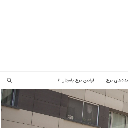
یدادهای برج
قوانین برج پامچال ۶