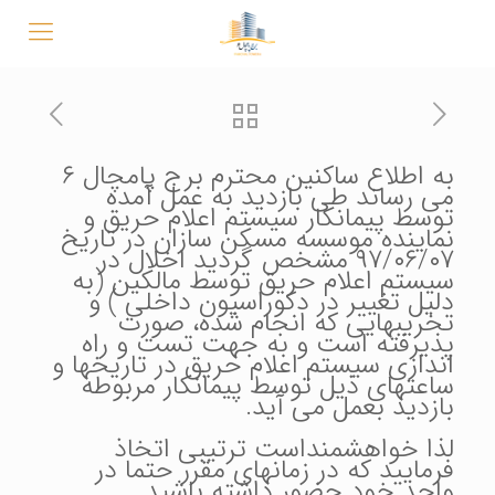
به اطلاع ساکنین محترم برج پامچال ۶
می رساند طی بازدید به عمل آمده
توسط پیمانکار سیستم اعلام حریق و
نماینده موسسه مسکن سازان در تاریخ
۹۷/۰۶/۰۷ مشخص گردید اخلال در
سیستم اعلام حریق توسط مالکین (به
دلیل تغییر در دکوراسیون داخلی ) و
تخریبهایی که انجام شده، صورت
پذیرفته است و به جهت تست و راه
اندازی سیستم اعلام حریق در تاریخها و
ساعتهای ذیل توسط پیمانکار مربوطه
بازدید بعمل می آید.
لذا خواهشمنداست ترتیبی اتخاذ
فرمایید که در زمانهای مقرر حتما در
واحد خود حضور داشته باشید.