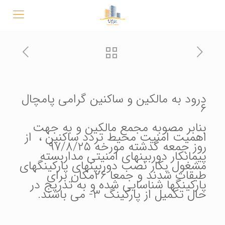
درود به مالکین و ساکنین گرامی پامچال
۶
بنابر مصوبه مجمع مالکین و به جهت
اهمیت امنیت محیط تردد ساکنین ، از
روز جمعه گذشته مورخه ۹۷/۸/۲۵
پیمانکار دوربینهای امنیتی مداربسته
مشغول بکار نصب دوربینهای پارکینگهای
طبقات شدند و جمعا ۲۶مکان برای
پارکینگها شناسایی شده و به تدریج در
حال تکمیل از پارکینگ ۳- می باشند.