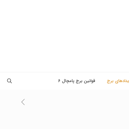
یدادهای برج
قوانین برج پامچال ۶