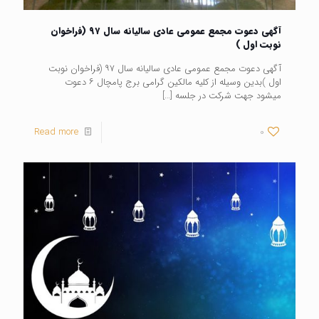
آگهی دعوت مجمع عمومی عادی سالیانه سال ۹۷ (فراخوان
نوبت اول )
آگهی دعوت مجمع عمومی عادی سالیانه سال ۹۷ (فراخوان نوبت
اول )بدین وسیله از کلیه مالکین گرامی برج پامچال ۶ دعوت
میشود جهت شرکت در جلسه
[…]
Read more
0