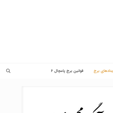
یدادهای برج
قوانین برج پامچال ۶