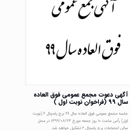
آگهی دعوت مجمع عمومی فوق العاده
سال ۹۹ (فراخوان نوبت اول )
جلسه مجمع عمومی فوق العاده سال ۹۹ برج پامچال ۶ (نوبت
اول) رأس ساعت ۱۰ روز جمعه مورخ ۱۳۹۹/۰۸/۲۳ در محل
سالن اجتماعات برج پامچال ۶ تشکیل خواهد شد.