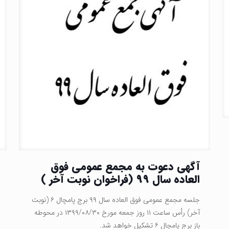
آگهی دعوت به مجمع عمومی فوق
العاده سال ۹۹ (فراخوان نوبت آخر )
جلسه مجمع عمومی فوق العاده سال ۹۹ برج پامچال ۶ (نوبت
آخر) رأس ساعت ۱۱ روز جمعه مورخ ۱۳۹۹/۰۸/۳۰ در محوطه
باز برج پامچال ۶ تشکیل خواهد شد.