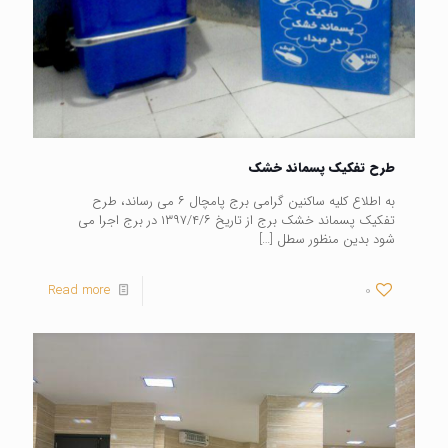
طرح تفکیک پسماند خشک
به اطلاع کلیه ساکنین گرامی برج پامچال ۶ می رساند، طرح
تفکیک پسماند خشک برج از تاریخ ۱۳۹۷/۴/۶ در برج اجرا می
شود بدین منظور سطل
[…]
Read more
0